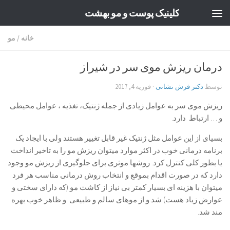
کلینیک پوست و مو بهشت
Skip to content
خانه
/
مو
درمان ریزش موی سر در شیراز
توسط
دکتر فرش نشانی
·
فوریه 4, 2017
ریزش موی سر به عوامل زیادی از جمله ژنتیک، تغذیه ، عوامل محیطی
و … ارتباط دارد.
بسیای از این عوامل مثل ژنتیک غیر قابل تغییر هستند ولی با ایجاد یک
برنامه درمانی خوب در اکثر موارد میتوان ریزش مو را به تاخیر انداخت
یا بطور کلی کنترل کرد. روشها موثری برای جلوگیری از ریزش مو وجود
دارد که در صورت اقدام بموقع و انتخاب روش درمانی مناسب هر فرد
میتوان با هزینه ای بسیار کمتر بی نیاز از کاشت مو (که دارای سختی و
عوارض زیاد هست) شد.و از موهای سالم و طبیعی و ظاهر خوب بهره
مند شد.