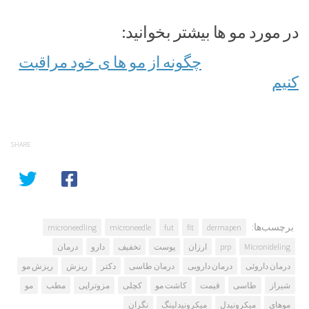
در مورد مو ها بیشتر بخوانید:
چگونه از مو ها ی خود مراقبت
کنیم
SHARE
برچسب‌ها:
microneedling
microneedle
fut
fit
dermapen
Micronideling
prp
ارزان
پوست
تخفیف
دارو
درمان
درمان داروئی
درمان دارویی
درمان طاسی
دکتر
ریزش
ریزش مو
شیراز
طاسی
قیمت
کاشت مو
کچلی
مزوتراپی
مطب
مو
موهای
میکرونیدل
میکرونیدلینگ
نگران