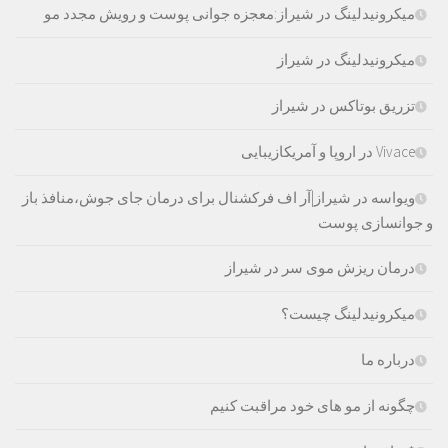
میکرونیدلینگ در شیراز:معجزه جوانی پوست و رویش مجدد مو
میکرونیدلینگ در شیراز
تزریق بوتاکس در شیراز
Vivace در اروپا و آمریکازیبایی
ویواسه در شیراز|آر اف فرکشنال برای درمان جای جوش،منافذ باز
و جوانسازی پوست
درمان ریزش موی سر در شیراز
میکرونیدلینگ چیست؟
درباره ما
چگونه از مو های خود مراقبت کنیم