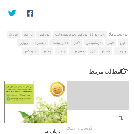
برچسب‌ها:
X تزریق ژل،بوتاکس،فرم دهنده لب
بوتاکس
تزریق
چروک
چین
چینی
درماتوکس
دکتر
دکتر پوست
دیسپرت
زیبایی
زیومین
شیراز
کره
مسپورت
مطب
معتبر
نورونکس
مطالب مرتبط
IPL
آگوست 3, 2015
درباره ما