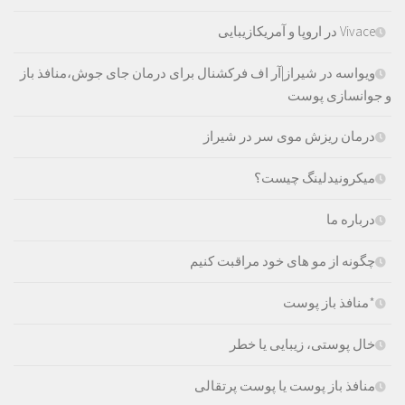
Vivace در اروپا و آمریکازیبایی
ویواسه در شیراز|آر اف فرکشنال برای درمان جای جوش،منافذ باز
و جوانسازی پوست
درمان ریزش موی سر در شیراز
میکرونیدلینگ چیست؟
درباره ما
چگونه از مو های خود مراقبت کنیم
*منافذ باز پوست
خال پوستی، زیبایی یا خطر
منافذ باز پوست یا پوست پرتقالی