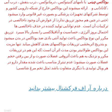
بوتاکس چینی
: با نامهای
کنیتوکس
،
درماتوکس
، درب بنفش ، درب آبی
،
کانادایی
و… ارائه میشوند این بوتاکس خارج از شبکه دارویی کشور و
توسط شرکتهای تجهیزات پزشکی و بصورت غیر قانونی وارد میشود
(حتی در چین هم مجوز تزریق ندارد) از عوارض آن وجود ناخالصی در
ترکیبات آن است . عدم توانایی تولید کننده در حذف ناخالصی ها
احتمال بروز آلرژی ، حساسیت و آنافیلاکسی را بسیار بالا میبرد . تزریق
مکرر این نوع بوتاکس باعث تولید آنتی بادی ضد بوتاکس در بدن میشود
. و بتدریج اثربخشی تزریقات بوتاکسهای بعدی کاهش میابد. تنها مزیت
این بوتاکس طولانیتر بودن مدت اثر آن است.(که این هم در تزریقات
مکرر و نزدیک به هم باعث آتروفی عضلات صورت و از بین رفتن حجم
عضلات صورت میشود) عدم تیتراژ مناسب باعث شده مقدار دارو در
هر ویال تولیدی با دیگری متفاوت باشد.(مثل تخم مرغ شانسی)
درباره آر اف فرکشنال بیشتر بدانید
SHARE