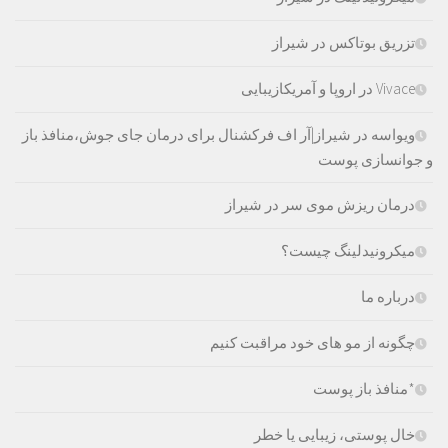
تزریق بوتاکس در شیراز
Vivace در اروپا و آمریکازیبایی
ویواسه در شیراز|آر اف فرکشنال برای درمان جای جوش،منافذ باز
و جوانسازی پوست
درمان ریزش موی سر در شیراز
میکرونیدلینگ چیست؟
درباره ما
چگونه از مو های خود مراقبت کنیم
*منافذ باز پوست
خال پوستی، زیبایی یا خطر