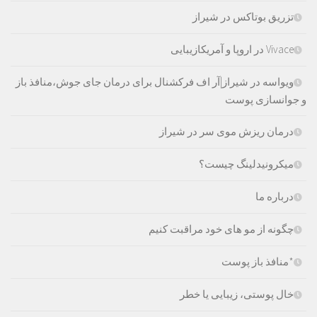
تزریق بوتاکس در شیراز
Vivace در اروپا و آمریکازیبایی
ویواسه در شیراز|آر اف فرکشنال برای درمان جای جوش،منافذ باز
و جوانسازی پوست
درمان ریزش موی سر در شیراز
میکرونیدلینگ چیست؟
درباره ما
چگونه از مو های خود مراقبت کنیم
*منافذ باز پوست
خال پوستی، زیبایی یا خطر