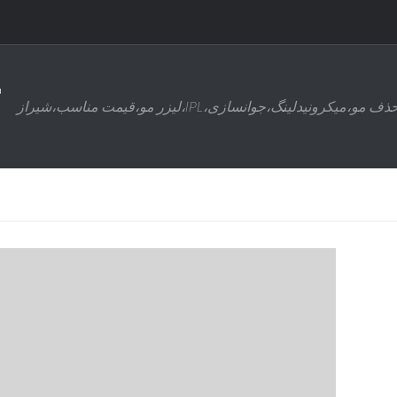
ذف مو،میکرونیدلینگ،جوانسازی،IPL،لیزر مو،قیمت مناسب،شیراز