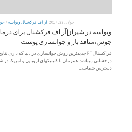
جولای 22, 2017
آر اف فرکشنال ویواسه
/
جوا
ویواسه در شیراز|آر اف فرکشنال برای درما
جوش،منافذ باز و جوانسازی پوست
فراکشنال RF جدیدترین روش جوانسازی در دنیا که داری نتای
درخشانی میباشد. همزمان با کلینیکهای اروپایی و آمریکا در ش
دسترس شماست.