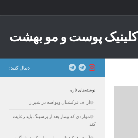
Skip to content
کلینیک پوست و مو بهشت
دنبال کنید:
نوشته‌های تازه
آر اف فرکشنال ویواسه در شیراز
مواردی که بیمار بعد از پرسینگ باید رعایت
کند
آر اف فرکشنال ویواسه یا میکرونیدلینگ در