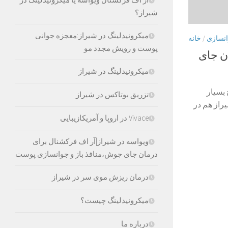
شیراز؟
میکرونیدلینگ در شیراز:معجزه جوانی
نسازی
/
خانه
پوست و رویش مجدد مو
ن جای
میکرونیدلینگ در شیراز
ج بسیار
تزریق بوتاکس در شیراز
یراز هم در
Vivace در اروپا و آمریکازیبایی
ویواسه در شیراز|آر اف فرکشنال برای
درمان جای جوش،منافذ باز و جوانسازی پوست
درمان ریزش موی سر در شیراز
میکرونیدلینگ چیست؟
درباره ما