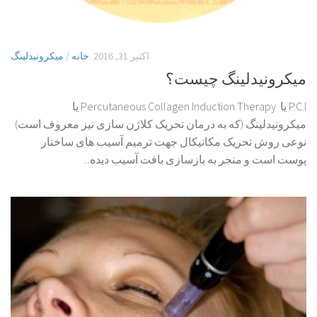
اکتبر 31, 2016
خانه
/
میکرونیدلینگ
میکرونیدلینگ چیست؟
P.C.I یا Percutaneous Collagen Induction Therapy یا
میکرونیدلینگ (که به درمان تحریک کلاژن سازی نیز معروف است)
نوعی روش تحریک مکانیکال جهت ترمیم آسیب های ساختار
پوست است و منجر به بازسازی بافت آسیب دیده...