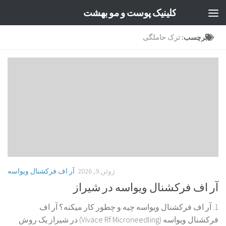
کلینیک پوست و مو بهشت
Skip to content
برچسب:
ترک حاملگی
ژوئن 9, 2026
آر اف فرکشنال ویواسه
آر اف فرکشنال ویواسه در شیراز
1. آر اف فرکشنال ویواسه چیه و چطور کار میکنه؟ آر اف
فرکشنال ویواسه (Vivace Rf Microneedling) در شیراز یک روش