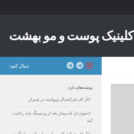
Skip to content
کلینیک پوست و مو بهشت
دنبال کنید:
نوشته‌های تازه
آر اف فرکشنال ویواسه در شیراز
مواردی که بیمار بعد از پرسینگ باید رعایت
کند
آر اف فرکشنال ویواسه یا میکرونیدلینگ در