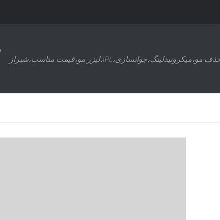
ذف مو،میکرونیدلینگ،جوانسازی،IPL،لیزر مو،قیمت مناسب،شیراز