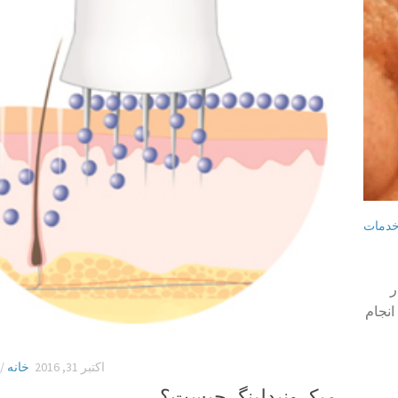
دمات
ر
انجام
اکتبر 31, 2016
خانه
/
میکرونیدلینگ چیست؟