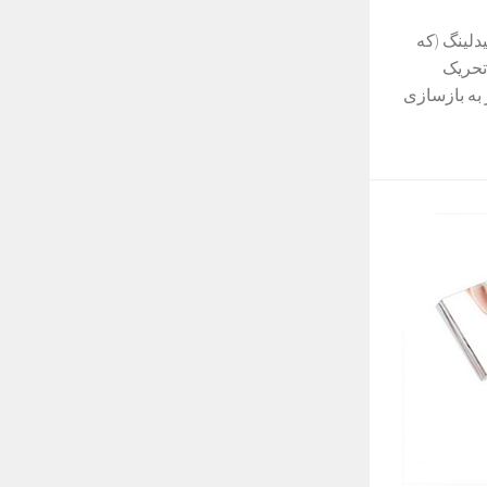
Percutaneous Co یا میکرونیدلینگ (که
تحریک
به بازسازی