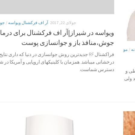
جولای 22, 2017
آر اف فرکشنال ویواسه
/
جوا
ویواسه در شیراز|آر اف فرکشنال برای درما
جوش،منافذ باز و جوانسازی پوست
نه
/
مو
فراکشنال RF جدیدترین روش جوانسازی در دنیا که داری نتای
درخشانی میباشد. همزمان با کلینیکهای اروپایی و آمریکا در ش
دسترس شماست.
طی و
د ولی