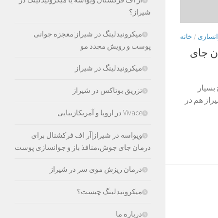
شیراز؟
میکرونیدلینگ در شیراز:معجزه جوانی
نسازی
/
خانه
پوست و رویش مجدد مو
ن جای
میکرونیدلینگ در شیراز
ج بسیار
تزریق بوتاکس در شیراز
یراز هم در
Vivace در اروپا و آمریکازیبایی
ویواسه در شیراز|آر اف فرکشنال برای
درمان جای جوش،منافذ باز و جوانسازی پوست
درمان ریزش موی سر در شیراز
میکرونیدلینگ چیست؟
درباره ما