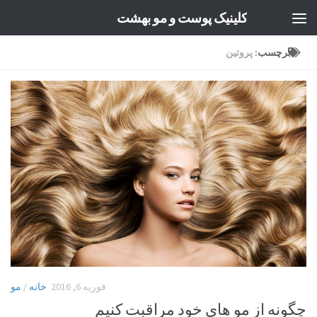
کلینیک پوست و مو بهشت
Skip to content
برچسب:
پروتین
فوریه 6, 2016
خانه
/
مو
چگونه از مو های خود مراقبت کنیم