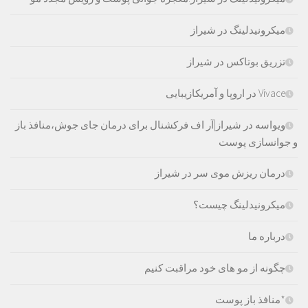
میکرونیدلینگ در شیراز
تزریق بوتاکس در شیراز
Vivace در اروپا و آمریکازیبایی
ویواسه در شیراز|آر اف فرکشنال برای درمان جای جوش،منافذ باز
و جوانسازی پوست
درمان ریزش موی سر در شیراز
میکرونیدلینگ چیست؟
درباره ما
چگونه از مو های خود مراقبت کنیم
*منافذ باز پوست