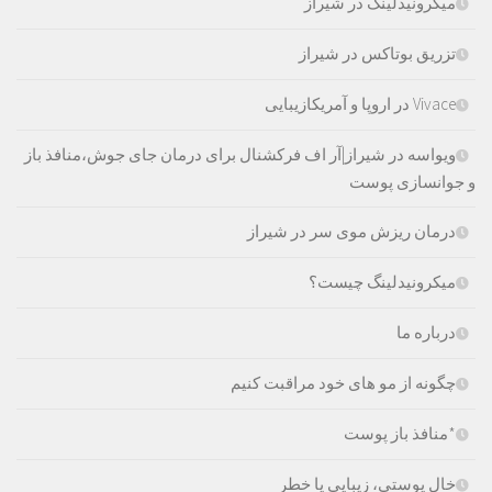
میکرونیدلینگ در شیراز
تزریق بوتاکس در شیراز
Vivace در اروپا و آمریکازیبایی
ویواسه در شیراز|آر اف فرکشنال برای درمان جای جوش،منافذ باز
و جوانسازی پوست
درمان ریزش موی سر در شیراز
میکرونیدلینگ چیست؟
درباره ما
چگونه از مو های خود مراقبت کنیم
*منافذ باز پوست
خال پوستی، زیبایی یا خطر