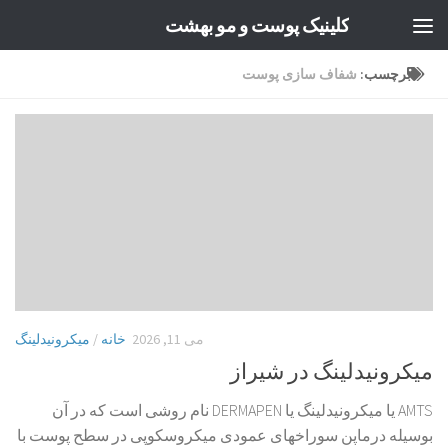
کلینیک پوست و مو بهشت
Skip to content
برچسب:
شفاف سازی پوست
می 11, 2026
خانه
/
میکرونیدلینگ
میکرونیدلینگ در شیراز
AMTS یا میکرونیدلینگ یا DERMAPEN نام روشی است که در آن
بوسیله درماپن سوراخهای عمودی میکروسکوپی در سطح پوست با