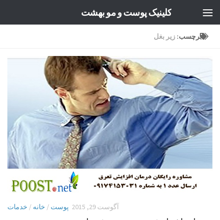
کلینیک پوست و مو بهشت
Skip to content
برچسب:
زیر بغل
آگوست 29, 2015
پوست
/
خانه
/
خدمات