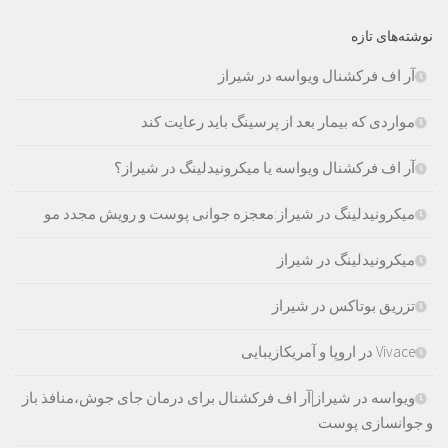
نوشته‌های تازه
آر اف فرکشنال ویواسه در شیراز
مواردی که بیمار بعد از پرسینگ باید رعایت کند
آر اف فرکشنال ویواسه یا میکرونیدلینگ در شیراز؟
میکرونیدلینگ در شیراز:معجزه جوانی پوست و رویش مجدد مو
میکرونیدلینگ در شیراز
تزریق بوتاکس در شیراز
Vivace در اروپا و آمریکازیبایی
ویواسه در شیراز|آر اف فرکشنال برای درمان جای جوش،منافذ باز
و جوانسازی پوست