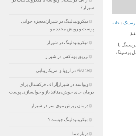
شیراز؟
میکرونیدلینگ در شیراز:معجزه جوانی
رسینگ
/
خانه
پوست و رویش مجدد مو
ند
میکرونیدلینگ در شیراز
ن محل پرسینگ با
حل پرسینگ
تزریق بوتاکس در شیراز
Vivace در اروپا و آمریکازیبایی
ویواسه در شیراز|آر اف فرکشنال برای
درمان جای جوش،منافذ باز و جوانسازی پوست
درمان ریزش موی سر در شیراز
میکرونیدلینگ چیست؟
درباره ما