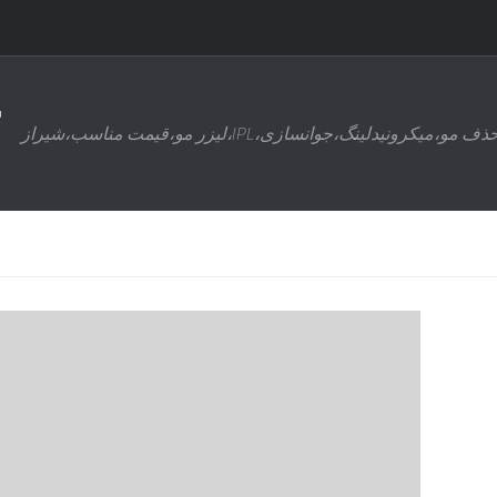
ذف مو،میکرونیدلینگ،جوانسازی،IPL،لیزر مو،قیمت مناسب،شیراز