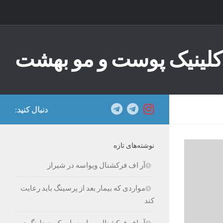
Skip to content
کلینیک پوست و مو بهشت
دنبال کنید:
نوشته‌های تازه
آر اف فرکشنال ویواسه در شیراز
مواردی که بیمار بعد از پرسینگ باید رعایت
کند
آر اف فرکشنال ویواسه یا میکرونیدلینگ در