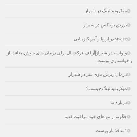
میکرونیدلینگ در شیراز
تزریق بوتاکس در شیراز
Vivace در اروپا و آمریکازیبایی
ویواسه در شیراز|آر اف فرکشنال برای درمان جای جوش،منافذ باز
و جوانسازی پوست
درمان ریزش موی سر در شیراز
میکرونیدلینگ چیست؟
درباره ما
چگونه از مو های خود مراقبت کنیم
*منافذ باز پوست