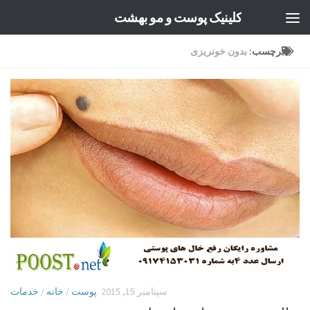
کلینیک پوست و مو بهشت
Skip to content
برچسب:
بدون خونریزی
سپتامبر 15, 2015
پوست
/
خانه
/
خدمات