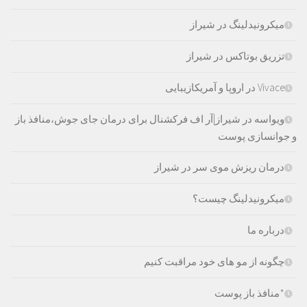
میکرونیدلینگ در شیراز
تزریق بوتاکس در شیراز
Vivace در اروپا و آمریکازیبایی
ویواسه در شیراز|آر اف فرکشنال برای درمان جای جوش،منافذ باز
و جوانسازی پوست
درمان ریزش موی سر در شیراز
میکرونیدلینگ چیست؟
درباره ما
چگونه از مو های خود مراقبت کنیم
*منافذ باز پوست